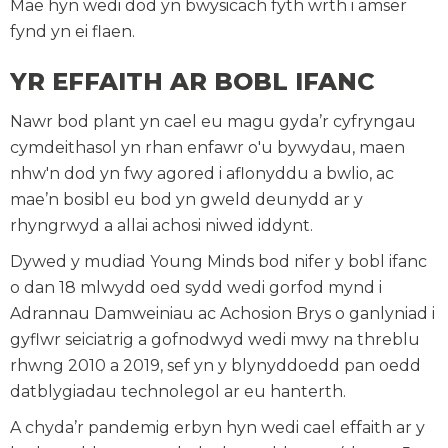
Mae hyn wedi dod yn bwysicach fyth wrth i amser
fynd yn ei flaen.
YR EFFAITH AR BOBL IFANC
Nawr bod plant yn cael eu magu gyda’r cyfryngau
cymdeithasol yn rhan enfawr o'u bywydau, maen
nhw'n dod yn fwy agored i aflonyddu a bwlio, ac
mae’n bosibl eu bod yn gweld deunydd ar y
rhyngrwyd a allai achosi niwed iddynt.
Dywed y mudiad Young Minds bod nifer y bobl ifanc
o dan 18 mlwydd oed sydd wedi gorfod mynd i
Adrannau Damweiniau ac Achosion Brys o ganlyniad i
gyflwr seiciatrig a gofnodwyd wedi mwy na threblu
rhwng 2010 a 2019, sef yn y blynyddoedd pan oedd
datblygiadau technolegol ar eu hanterth.
A chyda’r pandemig erbyn hyn wedi cael effaith ar y