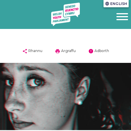
ENGLISH
language
share
print
error
Rhannu
Argraffu
Adborth