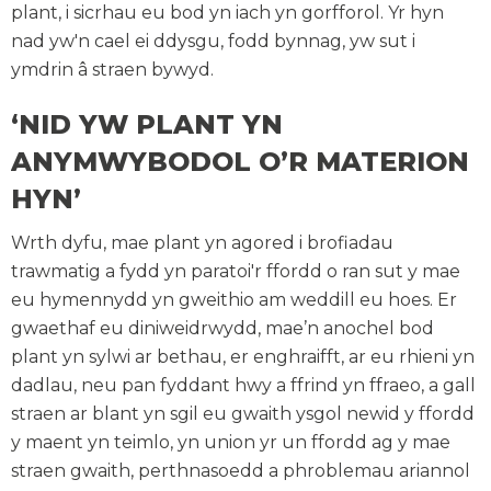
plant, i sicrhau eu bod yn iach yn gorfforol. Yr hyn
nad yw'n cael ei ddysgu, fodd bynnag, yw sut i
ymdrin â straen bywyd.
‘NID YW PLANT YN
ANYMWYBODOL O’R MATERION
HYN’
Wrth dyfu, mae plant yn agored i brofiadau
trawmatig a fydd yn paratoi'r ffordd o ran sut y mae
eu hymennydd yn gweithio am weddill eu hoes. Er
gwaethaf eu diniweidrwydd, mae’n anochel bod
plant yn sylwi ar bethau, er enghraifft, ar eu rhieni yn
dadlau, neu pan fyddant hwy a ffrind yn ffraeo, a gall
straen ar blant yn sgil eu gwaith ysgol newid y ffordd
y maent yn teimlo, yn union yr un ffordd ag y mae
straen gwaith, perthnasoedd a phroblemau ariannol