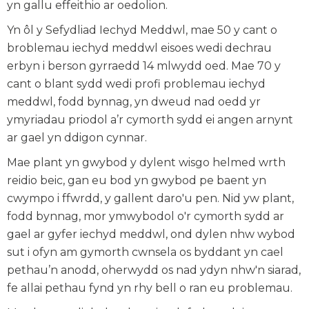
yn gallu effeithio ar oedolion.
Yn ôl y Sefydliad Iechyd Meddwl, mae 50 y cant o
broblemau iechyd meddwl eisoes wedi dechrau
erbyn i berson gyrraedd 14 mlwydd oed. Mae 70 y
cant o blant sydd wedi profi problemau iechyd
meddwl, fodd bynnag, yn dweud nad oedd yr
ymyriadau priodol a’r cymorth sydd ei angen arnynt
ar gael yn ddigon cynnar.
Mae plant yn gwybod y dylent wisgo helmed wrth
reidio beic, gan eu bod yn gwybod pe baent yn
cwympo i ffwrdd, y gallent daro'u pen. Nid yw plant,
fodd bynnag, mor ymwybodol o'r cymorth sydd ar
gael ar gyfer iechyd meddwl, ond dylen nhw wybod
sut i ofyn am gymorth cwnsela os byddant yn cael
pethau’n anodd, oherwydd os nad ydyn nhw'n siarad,
fe allai pethau fynd yn rhy bell o ran eu problemau.