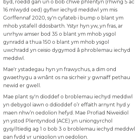
byd, roedd gan un o bob chwe phlentyn (rhwng 5 ac
16 mlwydd oed) gyflwr iechyd meddwl ym mis
Gorffennaf 2020, sy'n cyfateb i bump o blant ym
mhob ystafell ddosbarth. Ystyr hyn yw, yn fras, ar
unrhyw amser bod 35 o blant ym mhob ysgol
gynradd a thua 150 o blant ym mhob ysgol
uwchradd yn ceisio dygymod â phroblemau iechyd
meddwl.
Mae'r ystadegau hyn yn frawychus, a dim ond
gwaethygu a wnânt os na sicrheir y gwnaiff pethau
newid er gwell.
Mae plant sy'n dioddef o broblemau iechyd meddwl
yn debygol iawn o ddioddef o’r effaith arnynt hyd y
maen nhw’n oedolion hefyd. Mae Profiad Niweidiol
yn ystod Plentyndod (ACE) yn uniongyrchol
gysylltiedig ag 1 o bob 3 o broblemau iechyd meddwl
pan fydd yr unigolion yn oedolion.