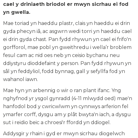
cael y driniaeth briodol er mwyn sicrhau ei fod
yn gwella.
Mae toriad yn haeddu plastr, clais yn haeddu ei drin
gyda phecyn iâ, ac asgwrn wedi torri yn haeddu cael
ei drin gyda chast. Pan fydd rhywun yn cael ei frifo'n
gorfforol, mae pobl yn gweithredu i wella’r broblem
fesul cam ac nid oes neb yn ceisio bychanu neu
ddiystyru dioddefaint y person. Pan fydd rhywun yn
sâl yn feddyliol, fodd bynnag, gall y sefyllfa fod yn
wahanol iawn.
Mae hyn yn arbennig o wir o ran plant ifanc. Yng
nghyfnod yr ysgol gynradd (4-11 mlwydd oed) mae'n
hanfodol bod y cwricwlwm yn cynnwys arferion fel
ymarfer corff, dysgu am y plât bwyta'n iach, a dysgu
sut i reidio beic a chroesi'r ffordd yn ddiogel.
Addysgir y rhain i gyd er mwyn sicrhau diogelwch