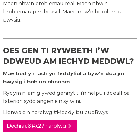
Maen nhw'n broblemau real. Maen nhw’n
broblemau perthnasol. Maen nhw’n broblemau
pwysig.
OES GEN TI RYWBETH I’W
DDWEUD AM IECHYD MEDDWL?
Mae bod yn iach yn feddyliol a byw'n dda yn
bwysig i bob un ohonom.
Rydym ni am glywed gennyt ti i’n helpu i ddeall pa
faterion sydd angen ein sylw ni.
Llenwa ein harolwg #MeddyliauIauoBwys.
chevron_right
Dechrau&#x27;r arolwg