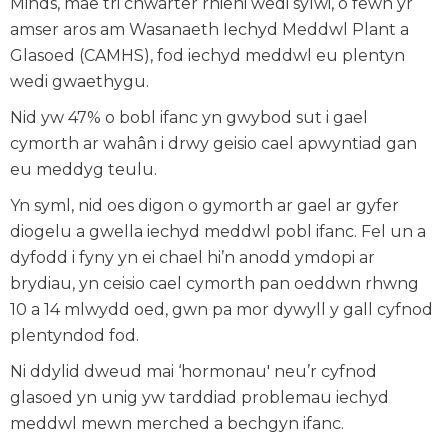
Minds, mae tri chwarter rhieni wedi sylwi, o fewn yr
amser aros am Wasanaeth Iechyd Meddwl Plant a
Glasoed (CAMHS), fod iechyd meddwl eu plentyn
wedi gwaethygu.
Nid yw 47% o bobl ifanc yn gwybod sut i gael
cymorth ar wahân i drwy geisio cael apwyntiad gan
eu meddyg teulu.
Yn syml, nid oes digon o gymorth ar gael ar gyfer
diogelu a gwella iechyd meddwl pobl ifanc. Fel un a
dyfodd i fyny yn ei chael hi’n anodd ymdopi ar
brydiau, yn ceisio cael cymorth pan oeddwn rhwng
10 a 14 mlwydd oed, gwn pa mor dywyll y gall cyfnod
plentyndod fod.
Ni ddylid dweud mai ‘hormonau' neu’r cyfnod
glasoed yn unig yw tarddiad problemau iechyd
meddwl mewn merched a bechgyn ifanc.