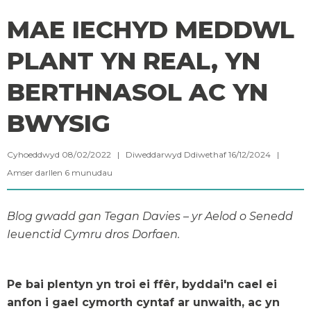
MAE IECHYD MEDDWL
PLANT YN REAL, YN
BERTHNASOL AC YN
BWYSIG
Cyhoeddwyd 08/02/2022 | Diweddarwyd Ddiwethaf 16/12/2024 |
Amser darllen
6
munudau
Blog gwadd gan Tegan Davies – yr Aelod o Senedd
Ieuenctid Cymru dros Dorfaen.
Pe bai plentyn yn troi ei ffêr, byddai'n cael ei
anfon i gael cymorth cyntaf ar unwaith, ac yn