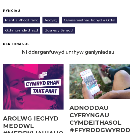
PYNCIAU
Plant a Phobl Ifanc
Addysg
Gwasanaethau Iechyd a Gofal
Gofal cymdeithasol
Busnes y Senedd
PERTHNASOL
Ni ddarganfuwyd unrhyw ganlyniadau
ADNODDAU
CYFRYNGAU
AROLWG IECHYD
CYMDEITHASOL
MEDDWL
#FFYRDDGWYRDD