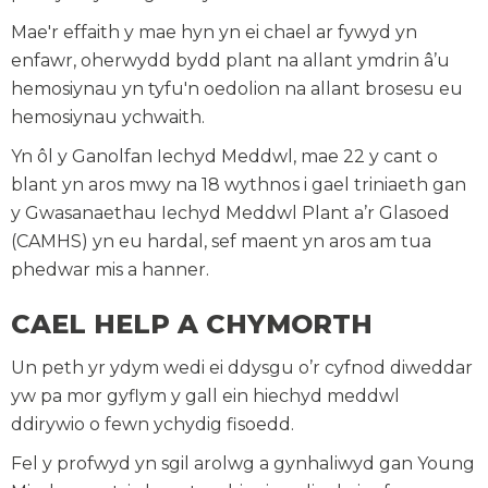
Mae'r effaith y mae hyn yn ei chael ar fywyd yn
enfawr, oherwydd bydd plant na allant ymdrin â’u
hemosiynau yn tyfu'n oedolion na allant brosesu eu
hemosiynau ychwaith.
Yn ôl y Ganolfan Iechyd Meddwl, mae 22 y cant o
blant yn aros mwy na 18 wythnos i gael triniaeth gan
y Gwasanaethau Iechyd Meddwl Plant a’r Glasoed
(CAMHS) yn eu hardal, sef maent yn aros am tua
phedwar mis a hanner.
CAEL HELP A CHYMORTH
Un peth yr ydym wedi ei ddysgu o’r cyfnod diweddar
yw pa mor gyflym y gall ein hiechyd meddwl
ddirywio o fewn ychydig fisoedd.
Fel y profwyd yn sgil arolwg a gynhaliwyd gan Young