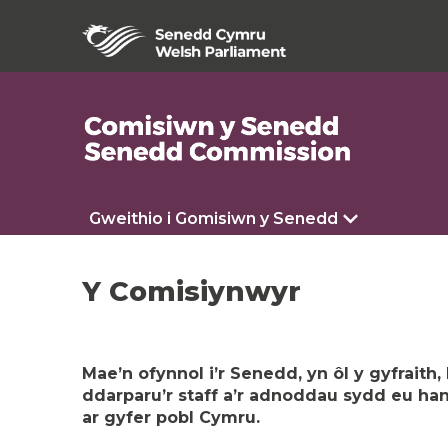
Gweithio i Gomisiwn y Senedd
Y Comisiynwyr
Mae’n ofynnol i’r Senedd, yn ôl y gyfraith
ddarparu’r staff a’r adnoddau sydd eu han
ar gyfer pobl Cymru.