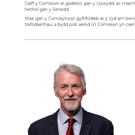
Caiff y Comisiwn ei gadeirio gan y Llywydd, ac mae
hethol gan y Senedd.
Mae gan y Comisiynwyr gyfrifoldeb ar y cyd am be
trafodaethau, a bydd pob aelod o'r Comisiwn yn cae