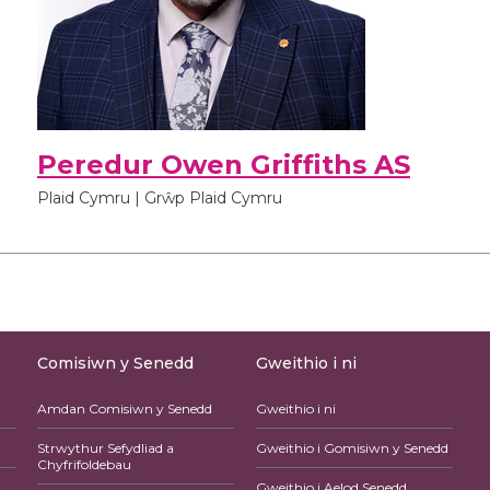
Peredur Owen Griffiths AS
Plaid Cymru | Grŵp Plaid Cymru
Comisiwn y Senedd
Gweithio i ni
Amdan Comisiwn y Senedd
Gweithio i ni
Strwythur Sefydliad a
Gweithio i Gomisiwn y Senedd
Chyfrifoldebau
Gweithio i Aelod Senedd