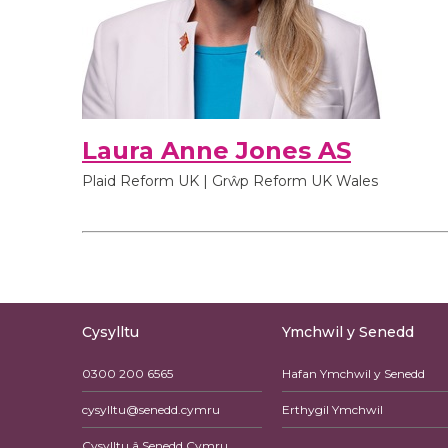
Laura Anne Jones AS
Plaid Reform UK | Grŵp Reform UK Wales
Cysylltu
Ymchwil y Senedd
0300 200 6565
Hafan Ymchwil y Senedd
cysylltu@senedd.cymru
Erthygil Ymchwil
Cysylltu â Senedd Cymru