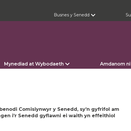
Busnes y Senedd
Su
Mynediad at Wybodaeth
Amdanom ni
, benodi Comisiynwyr y Senedd, sy’n gyfrifol am
gen i’r Senedd gyflawni ei waith yn effeithiol