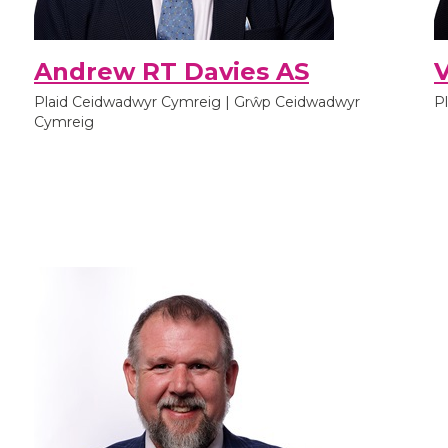
Andrew RT Davies AS
V
Plaid Ceidwadwyr Cymreig | Grŵp Ceidwadwyr
P
Cymreig