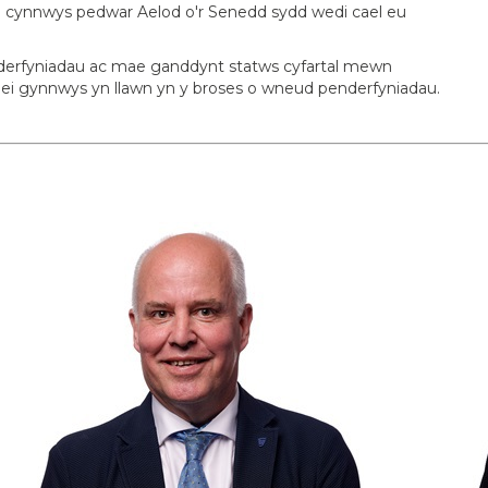
’n cynnwys pedwar Aelod o'r Senedd sydd wedi cael eu
nderfyniadau ac mae ganddynt statws cyfartal mewn
l ei gynnwys yn llawn yn y broses o wneud penderfyniadau.