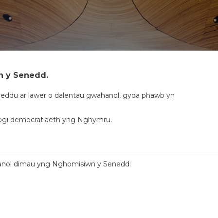
n y Senedd.
eddu ar
lawer o dalentau gwahanol,
gyda phawb
yn
ogi democratiaeth yng Nghymru.
hanol dimau yng Nghomisiwn y Senedd: