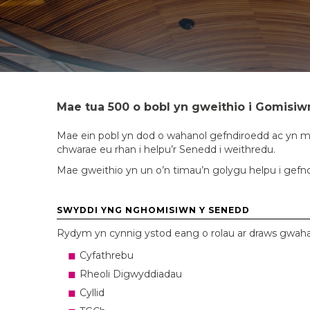
Mae tua 500 o bobl yn gweithio i Gomisiw
Mae ein pobl
yn dod
o wahanol gefndiroedd
ac yn m
chwarae eu rhan
i
helpu’r Senedd i weithredu.
Mae gweithio yn un o’n timau’n
golygu
helpu i gefn
SWYDDI YNG NGHOMISIWN Y SENEDD
Rydym yn cynnig ystod eang o rolau ar draws gwa
Cyfathrebu
Rheoli Digwyddiadau
Cyllid