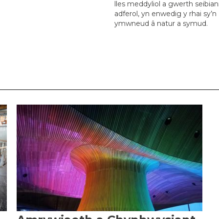
lles meddyliol a gwerth seibia
adferol, yn enwedig
y rhai sy’n
ymwneud â
natur a symud.