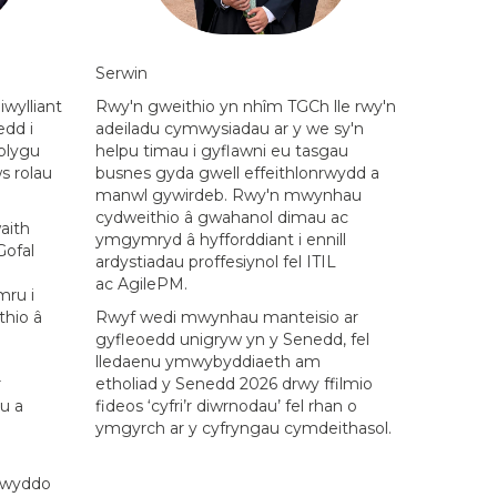
Serwin
wylliant
Rwy'n gweithio yn nhîm
TGCh lle rwy'n
edd i
adeiladu cymwysiadau
a
r y
we sy'n
tblygu
helpu timau i gyflawni eu tasgau
s rolau
busnes
gyda gwell effeithlonrwydd a
manwl gywirdeb. Rwy'n mwynhau
cydweithio â gwahanol dimau ac
aith
ymgymryd â hyfforddiant i ennill
Gofal
ardystiadau proffesiynol fel ITIL
ac
AgilePM.
ru i
thio â
Rwyf wedi mwynhau
manteisio ar
gyfleoedd unigryw yn y Senedd, fel
lledaenu ymwybyddiaeth am
r
etholiad
y
Senedd 2026 drwy ffilmio
u a
fideos
‘cyfri’r diwrnodau’
fel rhan o
ymgyrch
ar y
cyfryngau cymdeithasol.
rwyddo