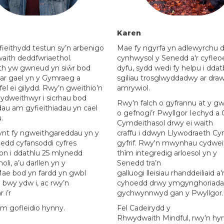
Karen
ieithydd testun sy’n arbenigo
Mae fy ngyrfa yn adlewyrchu di
ith deddfwriaethol.
cynhwysol y Senedd a'r cyfleo
th yw gwneud yn siŵr bod
dyfu, sydd wedi fy helpu i dda
ar gael yn
y
Gymraeg a
sgiliau trosglwyddadwy ar draw
el ei gilydd.
Rwy’n
gweithio’n
amrywiol.
ydweithwyr i sicrhau bod
Rwy'n falch o
gyfrannu at
y gw
dau am gyfieithiadau yn cael
o
gefnogi’r
Pwyllgor Iechyd a 
.
Cymdeithasol
drwy ei waith
nt fy ngweithgareddau
yn y
craffu
i
ddwyn Llywodraeth Cym
edd cyfansoddi cyfres
gyfrif. Rwy'n mwynhau cydwei
on i ddathlu 25 mlynedd
thîm integredig arloesol yn y
li, a’u darllen yn y
Senedd
tra’n
ae bod yn fardd yn gwbl
g
alluogi
lleisiau
rhanddeiliaid a'
i bwy ydw i, ac rwy’n
cyhoedd
drwy
ymgynghoriada
 i’r
gychwynnwyd gan y Pwyllgor.
m gofleidio hynny.
Fel Cadeirydd y
Rhwydwaith
Mindful,
rwy’n
hy