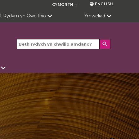
ENGLISH
language
CYMORTH
keyboard_arrow_down
t Rydym yn Gweithio
Ymweliad
search