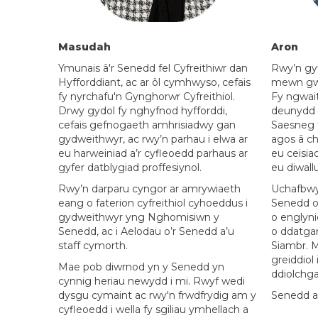
Masudah
Aron
Ymunais â'r Senedd fel Cyfreithiwr
dan
Rwy’n gyf
Hyfforddiant,
ac ar ôl cymhwyso,
cefais
mewn gwa
fy nyrchafu'n Gynghor
wr
Cyfreithiol.
Fy
ngwai
Drwy gydol fy nghyfnod hyfforddi,
deunydd 
cefais gefnogaeth amhrisiadwy gan
Saesneg f
gydweithwyr, ac rwy’n parhau i elwa ar
agos â ch
eu harweiniad a’r cyfleoedd parhaus ar
eu
ceisia
gyfer datblyg
iad
proffesiynol.
eu diwallu
Rwy’n darparu
cyngor
ar amrywiaeth
Uchafbwy
eang o faterion cyfreithiol cyhoeddus
i
Senedd
o
gydweithwyr yng Nghomisiwn y
o
englyni
Senedd,
ac i
Aelodau o’r Senedd a’u
o
ddatgano
staff cymorth.
Siambr.
M
greiddiol 
Mae pob diwrnod yn y Senedd yn
ddiolchgar
cynnig heriau newydd i mi. Rwyf wedi
dysgu cymaint ac rwy'n frwdfrydig am y
Senedd a
cyfleoedd i wella fy sgiliau ymhellach a