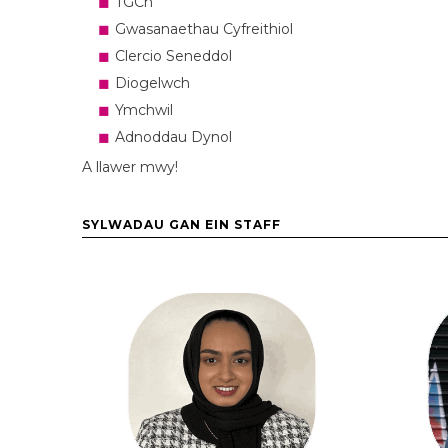
TGCh
Gwasanaethau Cyfreithiol
Clercio Seneddol
Diogelwch
Ymchwil
Adnoddau Dynol
A llawer mwy!
SYLWADAU GAN EIN STAFF