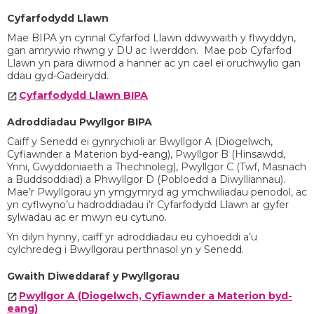
Cyfarfodydd Llawn
Mae BIPA yn cynnal Cyfarfod Llawn ddwywaith y flwyddyn,
gan amrywio rhwng y DU ac Iwerddon. Mae pob Cyfarfod
Llawn yn para diwrnod a hanner ac yn cael ei oruchwylio gan
ddau gyd-Gadeirydd.
Cyfarfodydd Llawn BIPA
Adroddiadau Pwyllgor BIPA
Caiff y Senedd ei gynrychioli ar Bwyllgor A (Diogelwch,
Cyfiawnder a Materion byd-eang), Pwyllgor B (Hinsawdd,
Ynni, Gwyddoniaeth a Thechnoleg), Pwyllgor C (Twf, Masnach
a Buddsoddiad) a Phwyllgor D (Pobloedd a Diwylliannau).
Mae’r Pwyllgorau yn ymgymryd ag ymchwiliadau penodol, ac
yn cyflwyno’u hadroddiadau i’r Cyfarfodydd Llawn ar gyfer
sylwadau ac er mwyn eu cytuno.
Yn dilyn hynny, caiff yr adroddiadau eu cyhoeddi a’u
cylchredeg i Bwyllgorau perthnasol yn y Senedd.
Gwaith Diweddaraf y Pwyllgorau
Pwyllgor A (Diogelwch, Cyfiawnder a Materion byd-
eang)