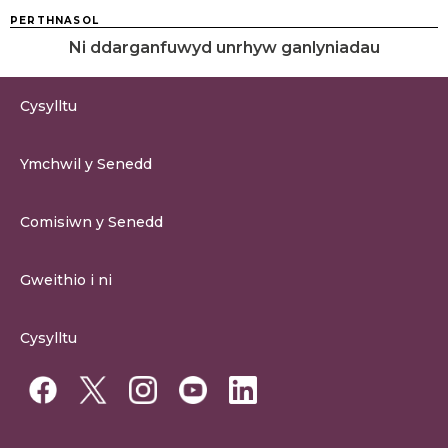
PERTHNASOL
Ni ddarganfuwyd unrhyw ganlyniadau
Cysylltu
0300 200 6565
Ymchwil y Senedd
cysylltu@senedd.cymru
Hafan Ymchwil y Senedd
Cysylltu â Senedd Cymru
Comisiwn y Senedd
Erthygil Ymchwil
Adnoddau Cyfryngau
Amdan Comisiwn y Senedd
Gweithio i ni
Strwythur Sefydliad a Chyfrifoldebau
Gweithio i ni
Fframwaith Llywodraethu Corfforaethol y Comisiwn
Cysylltu
Gweithio i Gomisiwn y Senedd
Mynediad at wybodaeth
Gweithio i Aelod Senedd
Penodiadau Cyhoeddus