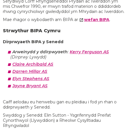
Sefydlwyd Corff Rhyngseneddol Prydain ac Iwerddon ym
mis Chwefror 1990, er mwyn trafod materion o ddiddordeb
rhwng cynrychiolwyr gwleidyddol ym Mhrydain ac Iwerddon.
Mae rhagor o wybodaeth am BIPA ar
wefan BIPA
.
Strwythur BIPA Cymru
Dirprwyaeth BIPA y Senedd
Arweinydd y ddirpwyaeth
:
Kerry Ferguson AS
(Dirprwy Lywydd)
Claire Archibald AS
Darren Millar AS
Elyn Stephens AS
Jayne Bryant AS
Caiff aelodau eu henwebu gan eu pleidiau i fod yn rhan o
ddirprwyaeth y Senedd.
Swyddog y Senedd: Elin Sutton - Ysgrifennydd Preifat
Cynorthwyol (Llywyddion) a Rheolwr Cysylltiadau
Rhyngwladol