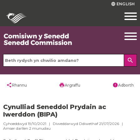
ENGLISH
language
search
share
print
error
Rhannu
Argraffu
Adborth
Cynulliad Seneddol Prydain ac
Iwerddon (BIPA)
Cyhoeddwyd 19/10/2021 | Diweddarwyd Ddiwethaf 21/07/2026 |
Amser darllen
2
munudau