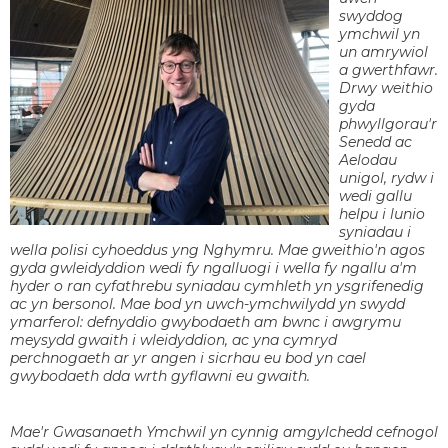
swyddog
ymchwil yn
un amrywiol
a gwerthfawr.
Drwy weithio
gyda
phwyllgorau'r
Senedd ac
Aelodau
unigol, rydw i
wedi gallu
helpu i lunio
syniadau i
wella polisi cyhoeddus yng Nghymru. Mae gweithio'n agos
gyda gwleidyddion wedi fy ngalluogi i wella fy ngallu a'm
hyder o ran cyfathrebu syniadau cymhleth yn ysgrifenedig
ac yn bersonol. Mae bod yn uwch-ymchwilydd yn swydd
ymarferol: defnyddio gwybodaeth am bwnc i awgrymu
meysydd gwaith i wleidyddion, ac yna cymryd
perchnogaeth ar yr angen i sicrhau eu bod yn cael
gwybodaeth dda wrth gyflawni eu gwaith.
Mae'r Gwasanaeth Ymchwil yn cynnig amgylchedd cefnogol