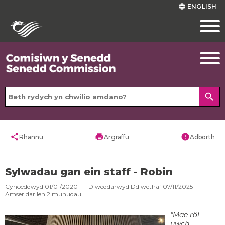
ENGLISH
language
search
share
print
error
Rhannu
Argraffu
Adborth
Sylwadau gan ein staff - Robin
Cyhoeddwyd 01/01/2020 | Diweddarwyd Ddiwethaf 07/11/2025 |
Amser darllen
2
munudau
“Mae rôl
uwch-