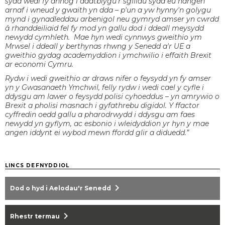
sydd wedi fy annog i ddatblygu'r sgiliau sydd eu hangen
arnaf i wneud y gwaith yn dda – p'un a yw hynny'n golygu
mynd i gynadleddau arbenigol neu gymryd amser yn cwrdd
â rhanddeiliaid fel fy mod yn gallu dod i ddeall meysydd
newydd cymhleth. Mae hyn wedi cynnwys gweithio ym
Mrwsel i ddeall y berthynas rhwng y Senedd a'r UE a
gweithio gydag academyddion i ymchwilio i effaith Brexit
ar economi Cymru.
Rydw i wedi gweithio ar draws nifer o feysydd yn fy amser
yn y Gwasanaeth Ymchwil, felly rydw i wedi cael y cyfle i
ddysgu am lawer o feysydd polisi cyhoeddus – yn amrywio o
Brexit a pholisi masnach i gyfathrebu digidol. Y ffactor
cyffredin oedd gallu a pharodrwydd i ddysgu am faes
newydd yn gyflym, ac esbonio i wleidyddion yr hyn y mae
angen iddynt ei wybod mewn ffordd glir a diduedd.”
LINCS DEFNYDDIOL
chevron_right
Dod o hyd i Aelodau'r Senedd
chevron_right
Rhestr termau