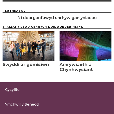
PERTHNASOL
Ni ddarganfuwyd unrhyw ganlyniadau
EFALLAI Y BYDD GENNYCH DDIDDORDEB HEFYD
Swyddi ar gomisiwn
Amrywiaeth a
Chynhwysiant
Cysylltu
0300 200 6565
Ymchwil y Senedd
cysylltu@senedd.cymru
Hafan Ymchwil y Senedd