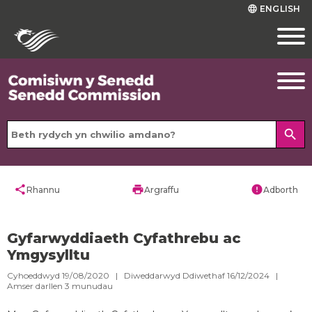
ENGLISH
language
search
share
print
error
Rhannu
Argraffu
Adborth
Gyfarwyddiaeth Cyfathrebu ac
Ymgysylltu
Cyhoeddwyd 19/08/2020 | Diweddarwyd Ddiwethaf 16/12/2024 |
Amser darllen
3
munudau