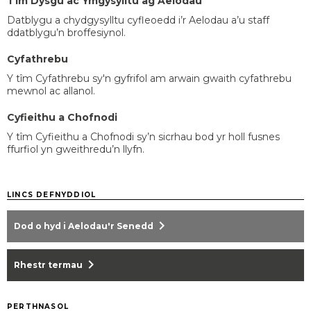
Tîm Dysgu ac Ymgysylltu ag Aelodau
Datblygu a chydgysylltu cyfleoedd i’r Aelodau a’u staff
ddatblygu’n broffesiynol.
Cyfathrebu
Y tîm Cyfathrebu sy'n gyfrifol am arwain gwaith cyfathrebu
mewnol ac allanol.
Cyfieithu a Chofnodi
Y tîm Cyfieithu a Chofnodi sy’n sicrhau bod yr holl fusnes
ffurfiol yn gweithredu’n llyfn.
LINCS DEFNYDDIOL
chevron_right
Dod o hyd i Aelodau'r Senedd
chevron_right
Rhestr termau
PERTHNASOL