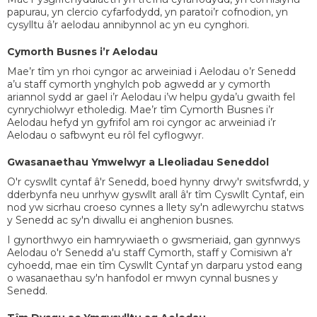
papurau, yn clercio cyfarfodydd, yn paratoi’r cofnodion, yn
cysylltu â’r aelodau annibynnol ac yn eu cynghori.
Cymorth Busnes i’r Aelodau
Mae’r tîm yn rhoi cyngor ac arweiniad i Aelodau o’r Senedd
a’u staff cymorth ynghylch pob agwedd ar y cymorth
ariannol sydd ar gael i’r Aelodau i’w helpu gyda’u gwaith fel
cynrychiolwyr etholedig. Mae’r tîm Cymorth Busnes i’r
Aelodau hefyd yn gyfrifol am roi cyngor ac arweiniad i’r
Aelodau o safbwynt eu rôl fel cyflogwyr.
Gwasanaethau Ymwelwyr a Lleoliadau Seneddol
O'r cyswllt cyntaf â'r Senedd, boed hynny drwy'r switsfwrdd, y
dderbynfa neu unrhyw gyswllt arall â'r tîm Cyswllt Cyntaf, ein
nod yw sicrhau croeso cynnes a llety sy'n adlewyrchu statws
y Senedd ac sy'n diwallu ei anghenion busnes.
I gynorthwyo ein hamrywiaeth o gwsmeriaid, gan gynnwys
Aelodau o'r Senedd a'u staff Cymorth, staff y Comisiwn a'r
cyhoedd, mae ein tîm Cyswllt Cyntaf yn darparu ystod eang
o wasanaethau sy'n hanfodol er mwyn cynnal busnes y
Senedd.