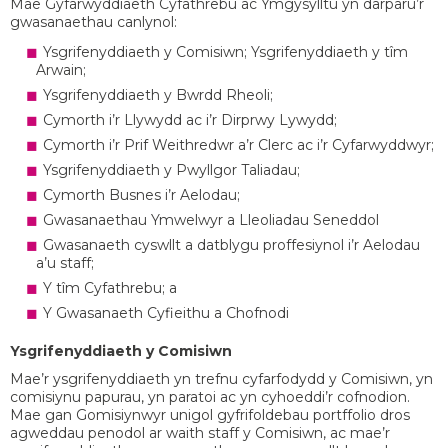
Mae Gyfarwyddiaeth Cyfathrebu ac Ymgysylltu yn darparu’r
gwasanaethau canlynol:
Ysgrifenyddiaeth y Comisiwn; Ysgrifenyddiaeth y tîm
Arwain;
Ysgrifenyddiaeth y Bwrdd Rheoli;
Cymorth i’r Llywydd ac i’r Dirprwy Lywydd;
Cymorth i’r Prif Weithredwr a’r Clerc ac i’r Cyfarwyddwyr;
Ysgrifenyddiaeth y Pwyllgor Taliadau;
Cymorth Busnes i’r Aelodau;
Gwasanaethau Ymwelwyr a Lleoliadau Seneddol
Gwasanaeth cyswllt a datblygu proffesiynol i’r Aelodau
a’u staff;
Y tîm Cyfathrebu; a
Y Gwasanaeth Cyfieithu a Chofnodi
Ysgrifenyddiaeth y Comisiwn
Mae’r ysgrifenyddiaeth yn trefnu cyfarfodydd y Comisiwn, yn
comisiynu papurau, yn paratoi ac yn cyhoeddi’r cofnodion.
Mae gan Gomisiynwyr unigol gyfrifoldebau portffolio dros
agweddau penodol ar waith staff y Comisiwn, ac mae’r