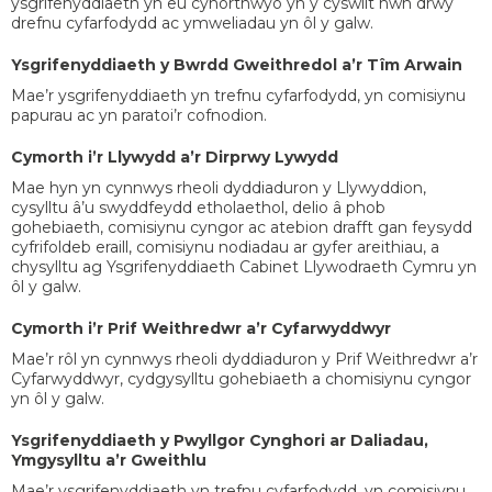
ysgrifenyddiaeth yn eu cynorthwyo yn y cyswllt hwn drwy
drefnu cyfarfodydd ac ymweliadau yn ôl y galw.
Ysgrifenyddiaeth y Bwrdd Gweithredol a’r Tîm Arwain
Mae’r ysgrifenyddiaeth yn trefnu cyfarfodydd, yn comisiynu
papurau ac yn paratoi’r cofnodion.
Cymorth i’r Llywydd a’r Dirprwy Lywydd
Mae hyn yn cynnwys rheoli dyddiaduron y Llywyddion,
cysylltu â’u swyddfeydd etholaethol, delio â phob
gohebiaeth, comisiynu cyngor ac atebion drafft gan feysydd
cyfrifoldeb eraill, comisiynu nodiadau ar gyfer areithiau, a
chysylltu ag Ysgrifenyddiaeth Cabinet Llywodraeth Cymru yn
ôl y galw.
Cymorth i’r Prif Weithredwr a’r Cyfarwyddwyr
Mae’r rôl yn cynnwys rheoli dyddiaduron y Prif Weithredwr a’r
Cyfarwyddwyr, cydgysylltu gohebiaeth a chomisiynu cyngor
yn ôl y galw.
Ysgrifenyddiaeth y Pwyllgor Cynghori ar Daliadau,
Ymgysylltu a’r Gweithlu
Mae’r ysgrifenyddiaeth yn trefnu cyfarfodydd, yn comisiynu