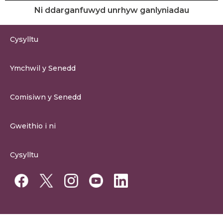
Ni ddarganfuwyd unrhyw ganlyniadau
Cysylltu
0300 200 6565
Ymchwil y Senedd
cysylltu@senedd.cymru
Hafan Ymchwil y Senedd
Cysylltu â Senedd Cymru
Comisiwn y Senedd
Erthygil Ymchwil
Adnoddau Cyfryngau
Amdan Comisiwn y Senedd
Gweithio i ni
Strwythur Sefydliad a Chyfrifoldebau
Gweithio i ni
Fframwaith Llywodraethu Corfforaethol y Comisiwn
Cysylltu
Gweithio i Gomisiwn y Senedd
Mynediad at wybodaeth
Gweithio i Aelod Senedd
Penodiadau Cyhoeddus