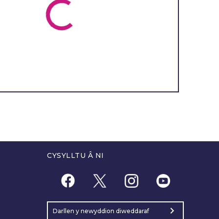
CYSYLLTU Â NI
chevron_right
Darllen y newyddion diweddaraf