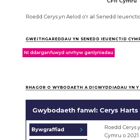
CFfI Cymru
Roedd Cerys yn Aelod o'r ail Senedd Ieuencti
GWEITHGAREDDAU YN SENEDD IEUENCTID CYM
Ni ddarganfuwyd unrhyw ganlyniadau
RHAGOR O WYBODAETH A DIGWYDDIADAU YN Y
Gwybodaeth fanwl: Cerys Harts
Roedd
Cerys
chevron_right
Bywgraffiad
Cymru o 202