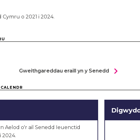
d Cymru o 2021 i 2024.
RU
chevron_right
Gweithgareddau eraill yn y Senedd
 CALENDR
Digwyddi
yn
Aelod o'r ail Senedd
Ieuenctid
1
i
2024.