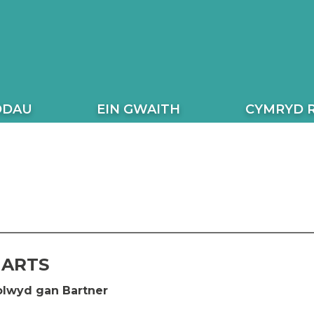
ODAU
EIN GWAITH
CYMRYD 
HARTS
olwyd gan Bartner