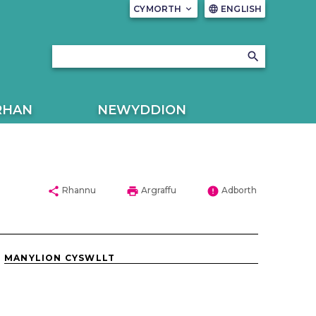
CYMORTH
keyboard_arrow_down
ENGLISH
language
search
RHAN
NEWYDDION
share
print
error
Rhannu
Argraffu
Adborth
MANYLION CYSWLLT