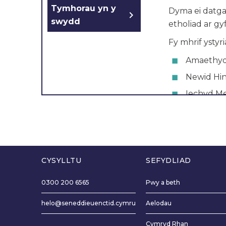
Tymhorau yn y
Dyma
ei
datga
chevron_right
swydd
etholiad
ar
gy
Fy
mhrif
ystyr
Amaethyd
Newid Hi
Iechyd
M
Datganiad yr 
fforwm ieuen
godi lleisiau 
cymunedau gwl
CYSYLLTU
SEFYDLIAD
gaiff ei rede
prif faterion y
0300 200 6565
Pwy a beth
rydym ni fel 
hwynebu, gan
helo@seneddieuenctid.cymru
Aelodau
ddyfodol mwy d
Cymryd Rhan