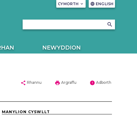
CYMORTH
keyboard_arrow_down
ENGLISH
language
search
RHAN
NEWYDDION
share
print
error
Rhannu
Argraffu
Adborth
MANYLION CYSWLLT