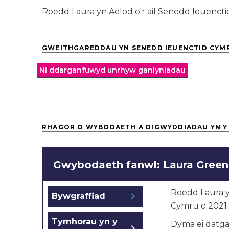
Roedd Laura yn Aelod o'r ail Senedd Ieuencti
GWEITHGAREDDAU YN SENEDD IEUENCTID CYM
Ni ddarganfuwyd unrhyw ganlyniadau
RHAGOR O WYBODAETH A DIGWYDDIADAU YN Y
Gwybodaeth fanwl: Laura Green
Roedd Laura y
chevron_right
Bywgraffiad
Cymru o 2021 
Tymhorau yn y
Dyma ei datga
chevron_right