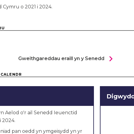
d Cymru o 2021 i 2024.
RU
chevron_right
Gweithgareddau eraill yn y Senedd
 CALENDR
Digwydd
n Aelod o'r ail Senedd Ieuenctid
i 2024.
niad pan oedd yn ymgeisydd yn yr