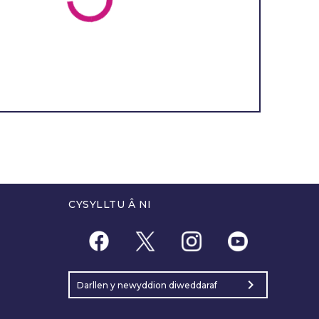
CYSYLLTU Â NI
chevron_right
Darllen y newyddion diweddaraf