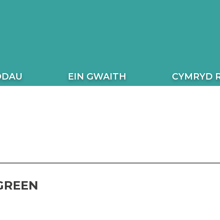
ODAU
EIN GWAITH
CYMRYD 
GREEN