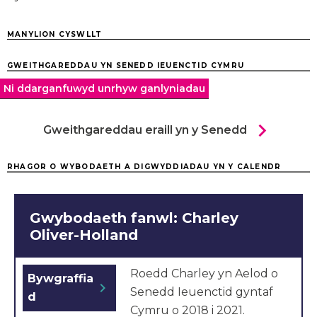
MANYLION CYSWLLT
GWEITHGAREDDAU YN SENEDD IEUENCTID CYMRU
Ni ddarganfuwyd unrhyw ganlyniadau
chevron_right
Gweithgareddau eraill yn y Senedd
RHAGOR O WYBODAETH A DIGWYDDIADAU YN Y CALENDR
Gwybodaeth fanwl: Charley
Oliver-Holland
Roedd Charley yn Aelod o
Bywgraffia
chevron_right
Senedd Ieuenctid gyntaf
d
Cymru o 2018 i 2021.