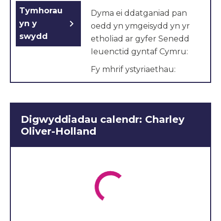
Tymhorau
Dyma ei ddatganiad pan
chevron_right
yn y
oedd yn ymgeisydd yn yr
swydd
etholiad ar gyfer Senedd
Ieuenctid gyntaf Cymru:
Fy mhrif ystyriaethau:
Cynyddu tâl pobl 16-18
oed
Mwy o gymorth mewn
Digwyddiadau calendr: Charley
ysgolion ar gyfer LHDT
Oliver-Holland
Gwastraff plastig a
llygredd
Rydw i am fod yn aelod o
senedd ieuenctid Cymru
oherwydd rydw i’n
ymroddedig ac yn