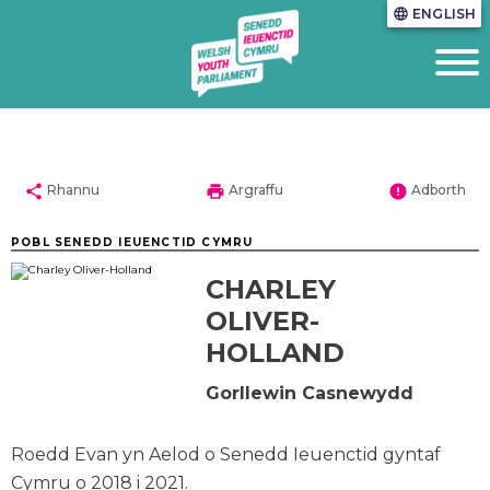
ENGLISH
language
share
print
error
Rhannu
Argraffu
Adborth
POBL SENEDD IEUENCTID CYMRU
CHARLEY
OLIVER-
HOLLAND
Gorllewin Casnewydd
Roedd Evan yn Aelod o Senedd Ieuenctid gyntaf
Cymru o 2018 i 2021.