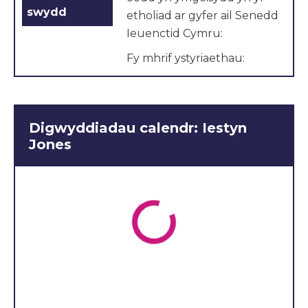
swydd
etholiad ar gyfer ail Senedd
Ieuenctid Cymru:
Fy mhrif ystyriaethau:
Iechyd Meddwl
Addysg ol 16
Digwyddiadau calendr: Iestyn
Newid Hinsawdd
Jones
Datganiad Ymgeisydd:
Pleidleisio yn Etholiad y
Senedd 2021 am y tro
cyntaf yn 16 oed oedd y
sbardun i mi fod yn
ymgeisydd i’r Senedd
Ieuenctid.
Er bod trafod pynciau llosg
y dydd a dilyn canlyniadau