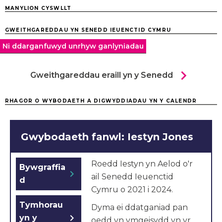
MANYLION CYSWLLT
GWEITHGAREDDAU YN SENEDD IEUENCTID CYMRU
Ni ddarganfuwyd unrhyw ganlyniadau
chevron_right
Gweithgareddau eraill yn y Senedd
RHAGOR O WYBODAETH A DIGWYDDIADAU YN Y CALENDR
Gwybodaeth fanwl: Iestyn Jones
Roedd Iestyn yn Aelod o'r
Bywgraffia
chevron_right
ail Senedd Ieuenctid
d
Cymru o 2021 i 2024.
Tymhorau
Dyma ei ddatganiad pan
chevron_right
yn y
oedd yn ymgeisydd yn yr