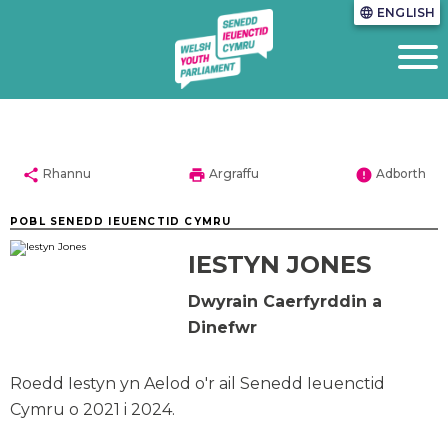
ENGLISH
language
share
print
error
Rhannu
Argraffu
Adborth
POBL SENEDD IEUENCTID CYMRU
IESTYN JONES
Dwyrain Caerfyrddin a
Dinefwr
Roedd Iestyn yn Aelod o'r ail Senedd Ieuenctid
Cymru o 2021 i 2024.