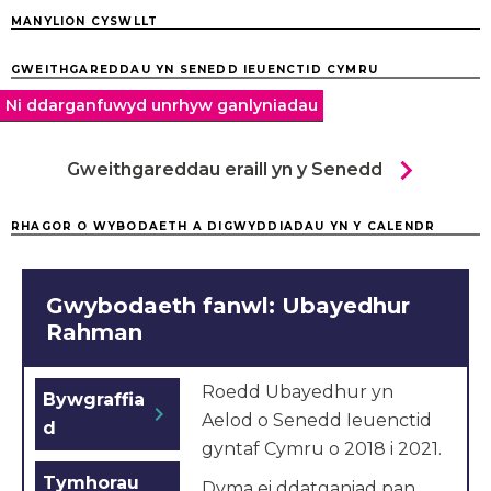
MANYLION CYSWLLT
GWEITHGAREDDAU YN SENEDD IEUENCTID CYMRU
Ni ddarganfuwyd unrhyw ganlyniadau
chevron_right
Gweithgareddau eraill yn y Senedd
RHAGOR O WYBODAETH A DIGWYDDIADAU YN Y CALENDR
Gwybodaeth fanwl: Ubayedhur
Rahman
Roedd Ubayedhur yn
Bywgraffia
chevron_right
Aelod o Senedd Ieuenctid
d
gyntaf Cymru o 2018 i 2021.
Tymhorau
Dyma ei ddatganiad pan