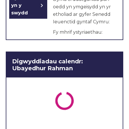
chevron_right
yn y
oedd yn ymgeisydd yn yr
swydd
etholiad ar gyfer Senedd
Ieuenctid gyntaf Cymru:
Fy mhrif ystyriaethau:
Dim digon o arian
mewn addysg
Dim digon o arian yn y
Digwyddiadau calendr:
GIG
Ubayedhur Rahman
Dylid defnyddio
cynnyrch lleol
Rwy'n credu y byddwn i'n
aelod da, oherwydd mae
gen i lawer i gyfrannu at
Senedd Ieuenctid Cymru,
megis atebion ymarferol a
fydd yn hawdd i'w