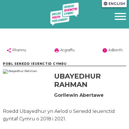
ENGLISH
language
share
print
error
Rhannu
Argraffu
Adborth
POBL SENEDD IEUENCTID CYMRU
UBAYEDHUR
RAHMAN
Gorllewin Abertawe
Roedd Ubayedhur yn Aelod o Senedd Ieuenctid
gyntaf Cymru o 2018 i 2021.