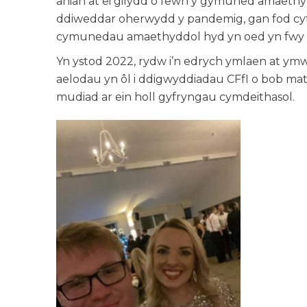
anian at ei gilydd o fewn y gymuned amaethy
ddiweddar oherwydd y pandemig, gan fod cyf
cymunedau amaethyddol hyd yn oed yn fwy yn
Yn ystod 2022, rydw i’n edrych ymlaen at y
aelodau yn ôl i ddigwyddiadau CFfI o bob mat
mudiad ar ein holl gyfryngau cymdeithasol.