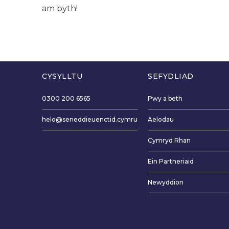
am byth!
CYSYLLTU
SEFYDLIAD
0300 200 6565
Pwy a beth
helo@seneddieuenctid.cymru
Aelodau
Cymryd Rhan
Ein Partneriaid
Newyddion