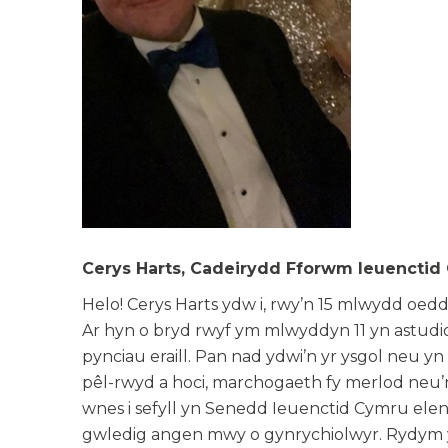
Cerys Harts, Cadeirydd Fforwm Ieuenctid
Helo! Cerys Harts ydw i, rwy’n 15 mlwydd oedd
Ar hyn o bryd rwyf ym mlwyddyn 11 yn astudi
pynciau eraill. Pan nad ydwi’n yr ysgol neu yn
pêl-rwyd a hoci, marchogaeth fy merlod neu’
wnes i sefyll yn Senedd Ieuenctid Cymru ele
gwledig angen mwy o gynrychiolwyr. Rydym y