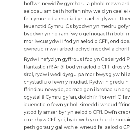
hoffwn newid i’w gymharu a phobl mewn ardalo
aelodau am beth hoffen nhw weld yn cael ei w
fel cymuned a mudiad yn cael ei glywed. Roed
Ieuenctid Cymru. Os byddwn yn medru gofyn
byddwn yn holi am fwy o gefnogaeth i bobl 
mor lwcus ydw i i fod yn aelod o CFfI, ond do
gwneud mwy i arbed iechyd meddwl a chorffor
Rydw i hefyd yn gyffrous i fod yn Gadeirydd F
ffantastig i fi! Ar ôl bod yn aelod o CFfI dros
sirol, rydw i wedi dysgu pa mor bwysig yw hi i 
chystadlu o fewn y mudiad. Rydw i’n gredu’n
ffrindiau newydd, ac mae gen i brofiad uniong
ogystal â Cymru gyfan, diolch i’r fforwm! O fewn
ieuenctid o fewn yr holl siroedd i wneud ffrind
ystod fy amser byr yn aelod o CFfI. Dwi’n credu
o unrhyw CFfI ydi, byddwch yn chi eich hunain
peth gorau y gallwch ei wneud fel aelod o CF