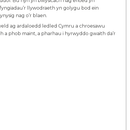
ddol. Bu hyn yn bwysicach nag erioed yn
yngiadau’r llywodraeth yn golygu bod ein
ysig nag o’r blaen.
mweld ag ardaloedd ledled Cymru a chroesawu
h a phob maint, a pharhau i hyrwyddo gwaith da’r