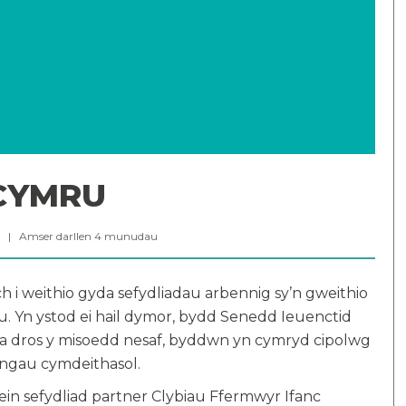
 CYMRU
24 |
Amser darllen
4
munudau
h i weithio gyda sefydliadau arbennig sy’n gweithio
u. Yn ystod ei hail dymor, bydd Senedd Ieuenctid
, a dros y misoedd nesaf, byddwn yn cymryd cipolwg
yngau cymdeithasol.
in sefydliad partner Clybiau Ffermwyr Ifanc