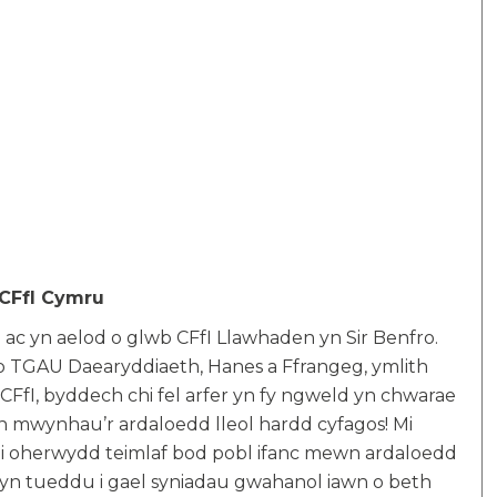
 CFfI Cymru
 ac yn aelod o glwb CFfI Llawhaden yn Sir Benfro.
o TGAU Daearyddiaeth, Hanes a Ffrangeg, ymlith
 CFfI, byddech chi fel arfer yn fy ngweld yn chwarae
n mwynhau’r ardaloedd lleol hardd cyfagos! Mi
ni oherwydd teimlaf bod pobl ifanc mewn ardaloedd
n tueddu i gael syniadau gwahanol iawn o beth