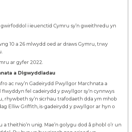
gwirfoddol i ieuenctid Cymru sy’n gweithredu yn
wng 10 a 26 mlwydd oed ar draws Gymru, trwy
u.
mru ar gyfer 2022.
hnata a Digwyddiadau
nfro ac rwy’n Gadeirydd Pwyllgor Marchnata a
flwyddyn fel cadeirydd y pwyllgor sy’n cynnwys
ru, rhywbeth sy’n sicrhau trafodaeth dda ym mhob
ag Elliw Griffith, is-gadeirydd y pwyllgor ar hyn o
u a theithio’n unig. Mae’n golygu dod â phobl o’r un