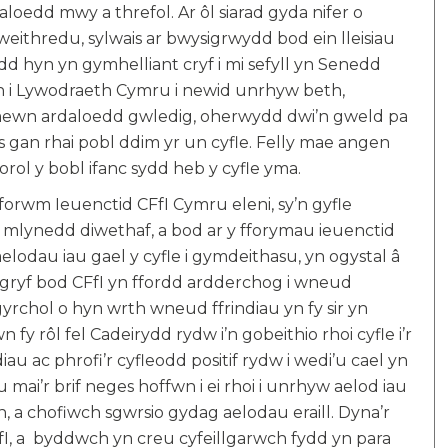
edd mwy a threfol. Ar ôl siarad gyda nifer o
eithredu, sylwais ar bwysigrwydd bod ein lleisiau
d hyn yn gymhelliant cryf i mi sefyll yn Senedd
 i Lywodraeth Cymru i newid unrhyw beth,
mewn ardaloedd gwledig, oherwydd dwi’n gweld pa
es gan rhai pobl ddim yr un cyfle. Felly mae angen
ol y bobl ifanc sydd heb y cyfle yma.
forwm Ieuenctid CFfI Cymru eleni, sy’n gyfle
 y 5 mlynedd diwethaf, a bod ar y fforymau ieuenctid
aelodau iau gael y cyfle i gymdeithasu, yn ogystal â
 gryf bod CFfI yn ffordd ardderchog i wneud
yrchol o hyn wrth wneud ffrindiau yn fy sir yn
 fy rôl fel Cadeirydd rydw i’n gobeithio rhoi cyfle i’r
iau ac phrofi’r cyfleodd positif rydw i wedi’u cael yn
 mai’r brif neges hoffwn i ei rhoi i unrhyw aelod iau
, a chofiwch sgwrsio gydag aelodau eraill. Dyna’r
fI, a byddwch yn creu cyfeillgarwch fydd yn para