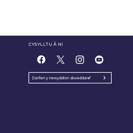
CYSYLLTU Â NI
chevron_right
Darllen y newyddion diweddaraf