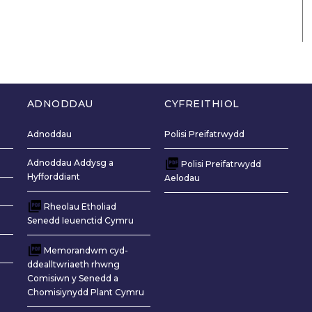
ADNODDAU
CYFREITHIOL
Adnoddau
Polisi Preifatrwydd
Adnoddau Addysg a
Polisi Preifatrwydd
Hyfforddiant
Aelodau
Rheolau Etholiad
Senedd Ieuenctid Cymru
Memorandwm cyd-
ddealltwriaeth rhwng
Comisiwn y Senedd a
Chomisiynydd Plant Cymru