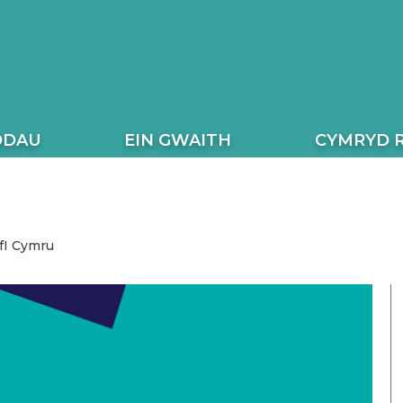
ODAU
EIN GWAITH
CYMRYD 
FfI Cymru