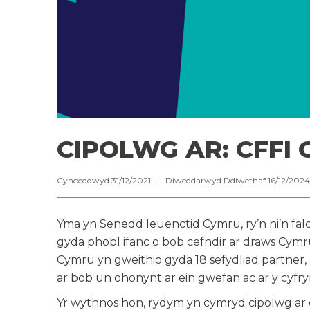
CIPOLWG AR: CFFI
Cyhoeddwyd 31/12/2021 | Diweddarwyd Ddiwethaf 16/12/20
Yma yn Senedd Ieuenctid Cymru, ry’n ni’n falc
gyda phobl ifanc o bob cefndir ar draws Cymr
Cymru yn gweithio gyda 18 sefydliad partner
ar bob un ohonynt ar ein gwefan ac ar y cyfr
Yr wythnos hon, rydym yn cymryd cipolwg ar e