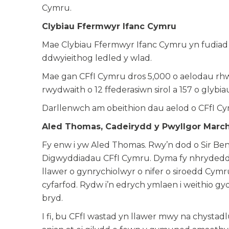
Cymru.
Clybiau Ffermwyr Ifanc Cymru
Mae Clybiau Ffermwyr Ifanc Cymru yn fudiad 
ddwyieithog ledled y wlad.
Mae gan CFfI Cymru dros 5,000 o aelodau rh
rwydwaith o 12 ffederasiwn sirol a 157 o glybia
Darllenwch am obeithion dau aelod o CFfI Cy
Aled Thomas, Cadeirydd y Pwyllgor Marc
Fy enw i yw Aled Thomas. Rwy’n dod o Sir Be
Digwyddiadau CFfI Cymru. Dyma fy nhrydedd 
llawer o gynrychiolwyr o nifer o siroedd Cym
cyfarfod. Rydw i’n edrych ymlaen i weithio gyd
bryd.
I fi, bu CFfI wastad yn llawer mwy na chystadl