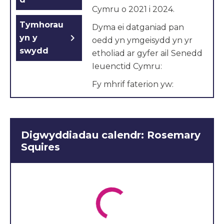
Cymru o 2021 i 2024.
Tymhorau
Dyma ei datganiad pan
chevron_right
yn y
oedd yn ymgeisydd yn yr
swydd
etholiad ar gyfer ail Senedd
Ieuenctid Cymru:
Fy mhrif faterion yw:
Cymorth/dibynadwyed
d gan y gwasanaethau
cymdeithasol
Digwyddiadau calendr: Rosemary
Torri stigma drwy
Squires
addysg
Cynnydd mewn
grwpiau cymorth
cymdeithasol
Datganiad yr ymgeisydd: