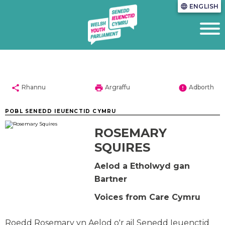
ENGLISH
language
share
print
error
Rhannu
Argraffu
Adborth
POBL SENEDD IEUENCTID CYMRU
ROSEMARY
SQUIRES
Aelod a Etholwyd gan
Bartner
Voices from Care Cymru
Roedd Rosemary yn Aelod o'r ail Senedd Ieuenctid