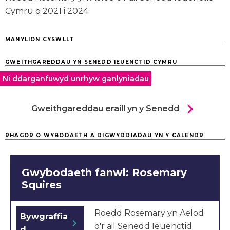
Cymru o 2021 i 2024.
MANYLION CYSWLLT
GWEITHGAREDDAU YN SENEDD IEUENCTID CYMRU
Ni ddarganfuwyd unrhyw ganlyniadau
chevron_right
Gweithgareddau eraill yn y Senedd
RHAGOR O WYBODAETH A DIGWYDDIADAU YN Y CALENDR
Gwybodaeth fanwl: Rosemary
Squires
Roedd Rosemary yn Aelod
Bywgraffia
chevron_right
o'r ail Senedd Ieuenctid
d